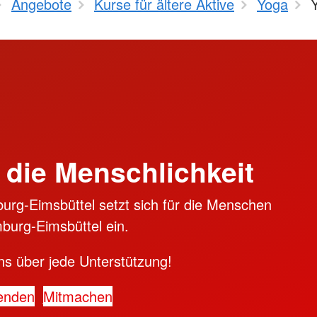
Angebote
Kurse für ältere Aktive
Yoga
 die Menschlichkeit
rg-Eimsbüttel setzt sich für die Menschen
burg-Eimsbüttel ein.
ns über jede Unterstützung!
enden
Mitmachen