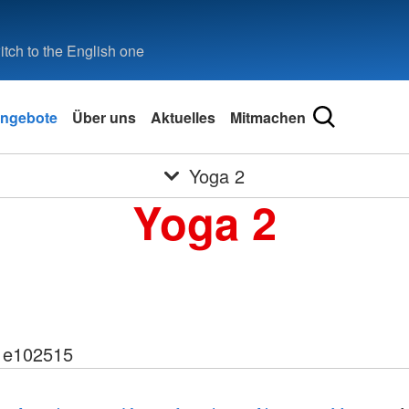
tch to the English one
ngebote
Über uns
Aktuelles
Mitmachen
Yoga 2
Yoga 2
31e102515