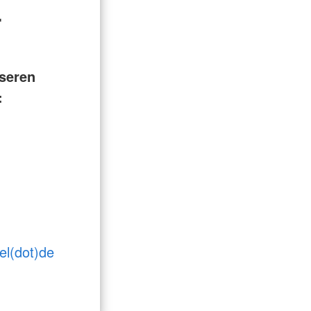
r
seren
:
el(dot)de