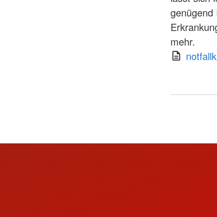
genügend P
Erkrankung
mehr.
notfall