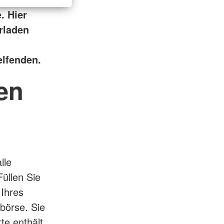
. Hier
rladen
elfenden.
en
lle
Füllen Sie
 Ihres
dbörse. Sie
rte enthält