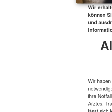
Wir erhal
können Si
und ausdru
Informati
A
Wir haben 
notwendige
ihre Notfa
Arztes. Tra
lässt sich 