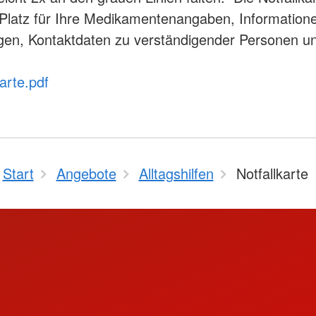
latz für Ihre Medikamentenangaben, Information
en, Kontaktdaten zu verständigender Personen un
karte.pdf
Start
Angebote
Alltagshilfen
Notfallkarte