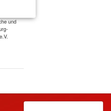
che und
urg-
e.V.