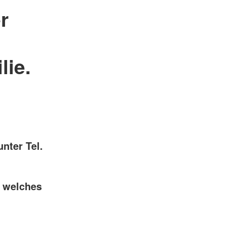
r
lie.
nter Tel.
, welches