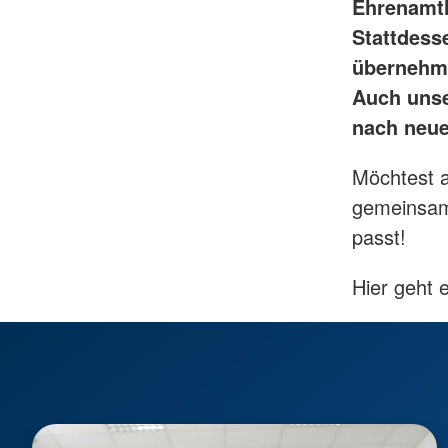
Ehrenamtli
Stattdess
übernehme
Auch unse
nach neue
Möchtest 
gemeinsam 
passt!
Hier geht 