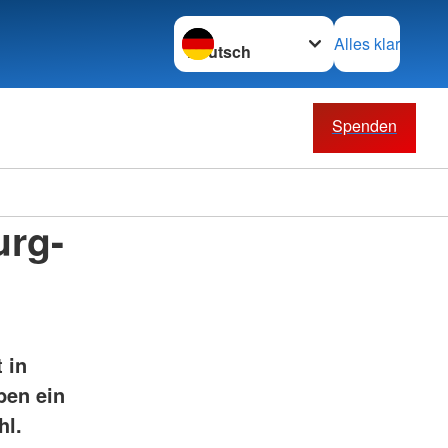
Sprache wechseln zu
Alles klar
Spenden
rg-
 in
ben ein
hl.