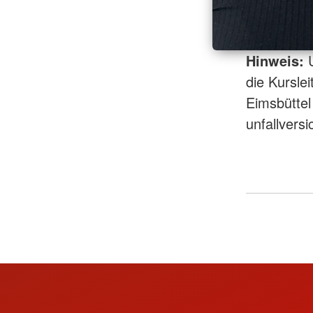
Hinweis:
U
die Kursle
Eimsbüttel
unfallversi