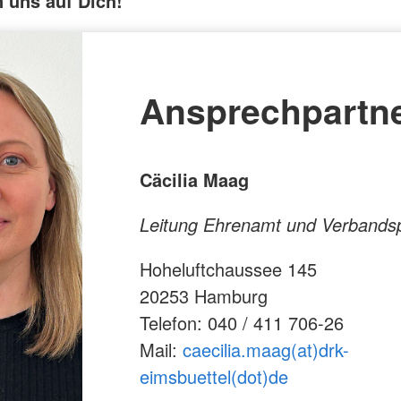
n uns auf Dich!
Ansprechpartne
Cäcilia Maag
Leitung Ehrenamt und Verbandsp
Hoheluftchaussee 145
20253 Hamburg
Telefon: 040 / 411 706-26
Mail:
caecilia.maag(at)drk-
eimsbuettel(dot)de