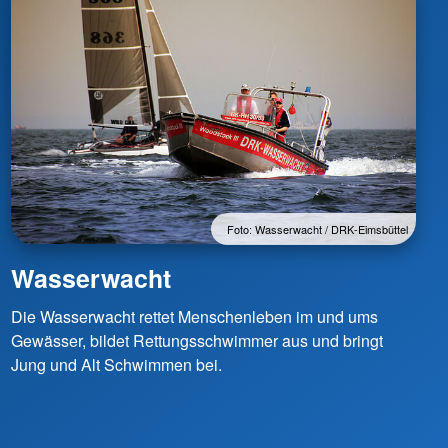
Foto: Wasserwacht / DRK-Eimsbüttel
Wasserwacht
Die Wasserwacht rettet Menschenleben im und ums
Gewässer, bildet Rettungsschwimmer aus und bringt
Jung und Alt Schwimmen bei.