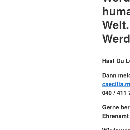
huma
Welt.
Werde
Hast Du L
Dann meld
caecilia.
040 / 411 
Gerne ber
Ehrenamt 