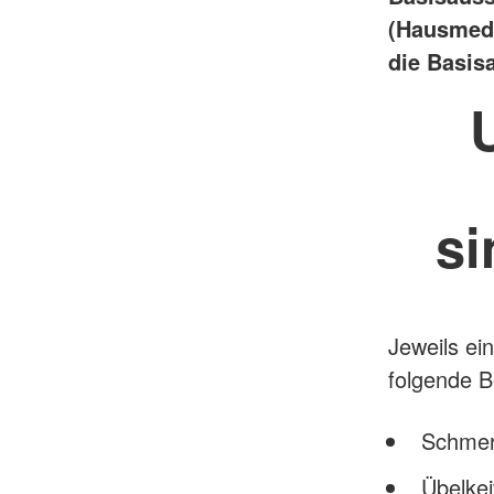
(Hausmedi
die Basis
si
Jeweils e
folgende 
Schmer
Übelkei