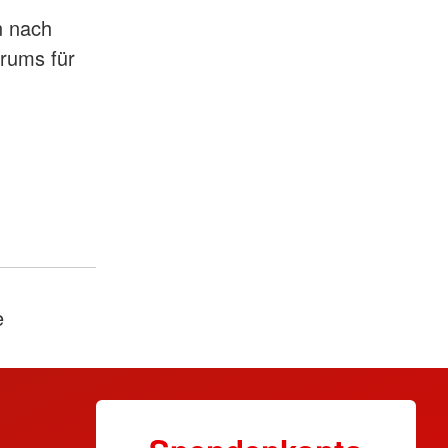
n nach
trums für
n
e