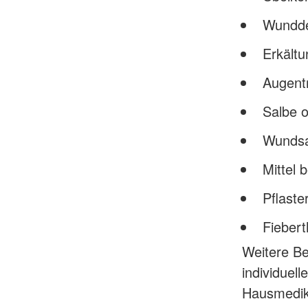
Wunddes
Erkält
Augent
Salbe 
Wundsa
Mittel 
Pflaste
Fieber
Weitere Be
individuell
Hausmedika