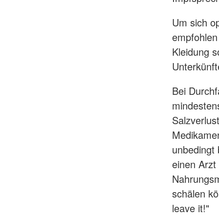
Um sich op
empfohlen 
Kleidung so
Unterkünft
Bei Durchf
mindestens
Salzverlus
Medikamen
unbedingt 
einen Arzt
Nahrungsmi
schälen kö
leave it!"