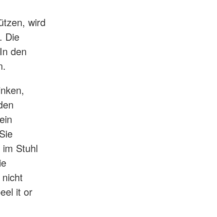
ützen, wird
. Die
 In den
n.
inken,
 den
ein
Sie
 im Stuhl
ie
 nicht
el it or