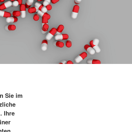
n Sie im
zliche
. Ihre
iner
nten