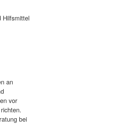
ilfsmittel
en an
nd
ten vor
richten.
ratung bei