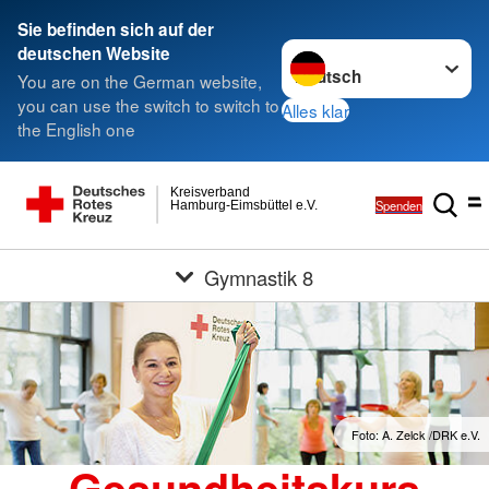
Sie befinden sich auf der
Sprache wechseln zu
deutschen Website
You are on the German website,
you can use the switch to switch to
Alles klar
the English one
Kreisverband
Spenden
Hamburg-Eimsbüttel e.V.
Gymnastik 8
Foto: A. Zelck /DRK e.V.
Gesundheitskurs