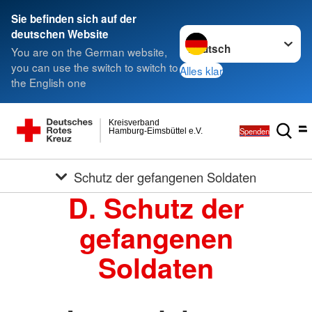
Sie befinden sich auf der
Sprache wechseln zu
deutschen Website
You are on the German website,
you can use the switch to switch to
Alles klar
the English one
Kreisverband
Spenden
Hamburg-Eimsbüttel e.V.
Schutz der gefangenen Soldaten
D. Schutz der
gefangenen
Soldaten