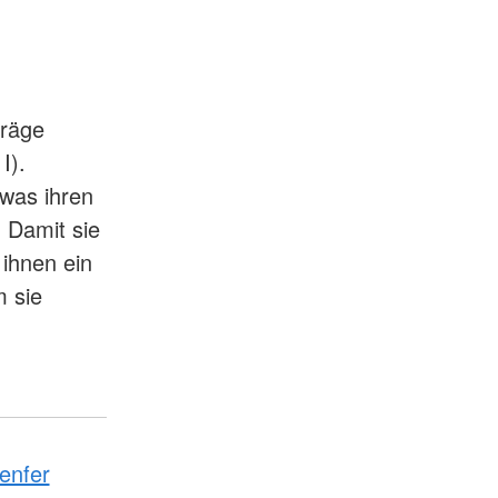
träge
I).
 was ihren
. Damit sie
 ihnen ein
 sie
enfer