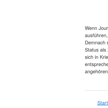
Wenn Journ
ausführen, 
Demnach si
Status als 
sich in Kr
entspreche
angehören, 
Start