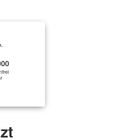
.
00
nfrei
r
zt