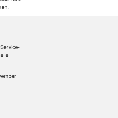
zen.
Service-
elle
ovember