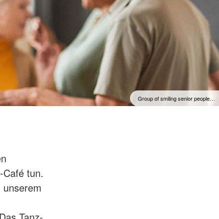
Group of smiling senior people…
en
Café tun.
n unserem
 Das Tanz-