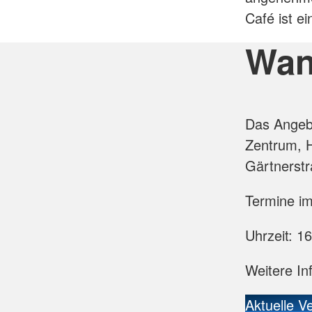
Café ist e
Wan
Das Angeb
Zentrum, H
Gärtnerstr
Termine im
Uhrzeit: 1
Weitere In
Aktuelle V