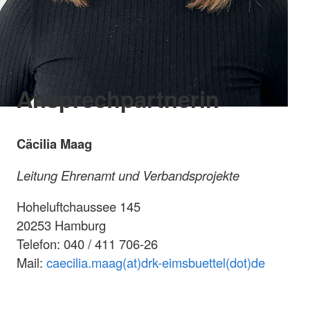
Ansprechpartnerin
Cäcilia Maag
Leitung Ehrenamt und Verbandsprojekte
Hoheluftchaussee 145
20253 Hamburg
Telefon: 040 / 411 706-26
Mail:
caecilia.maag(at)drk-eimsbuettel(dot)de