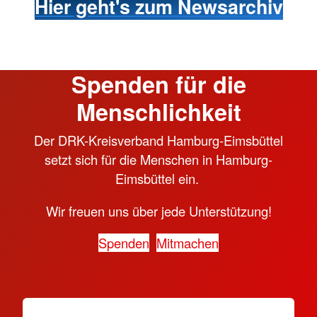
Hier geht's zum Newsarchiv
Spenden für die
Menschlichkeit
Der DRK-Kreisverband Hamburg-Eimsbüttel
setzt sich für die Menschen in Hamburg-
Eimsbüttel ein.
Wir freuen uns über jede Unterstützung!
Spenden
Mitmachen