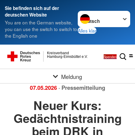
Sie befinden sich auf der
Sprache wechseln zu
deutschen Website
You are on the German website,
you can use the switch to switch to
Alles klar
the English one
Kreisverband
Spenden
Hamburg-Eimsbüttel e.V.
Meldung
07.05.2026
· Pressemitteilung
Neuer Kurs:
Gedächtnistraining
beim DRK in