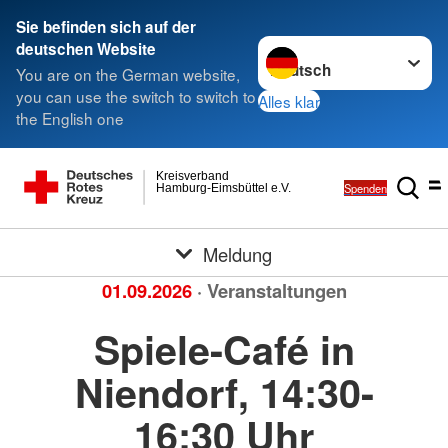
Sie befinden sich auf der
Sprache wechseln zu
deutschen Website
You are on the German website,
you can use the switch to switch to
Alles klar
the English one
Kreisverband
Spenden
Hamburg-Eimsbüttel e.V.
Meldung
01.09.2026
· Veranstaltungen
Spiele-Café in
Niendorf, 14:30-
16:30 Uhr