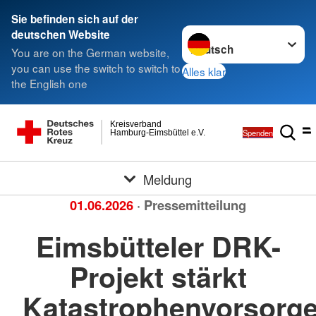
Sie befinden sich auf der
Sprache wechseln zu
deutschen Website
You are on the German website,
you can use the switch to switch to
Alles klar
the English one
Kreisverband
Spenden
Hamburg-Eimsbüttel e.V.
Meldung
01.06.2026
· Pressemitteilung
Eimsbütteler DRK-
Projekt stärkt
Katastrophenvorsorg