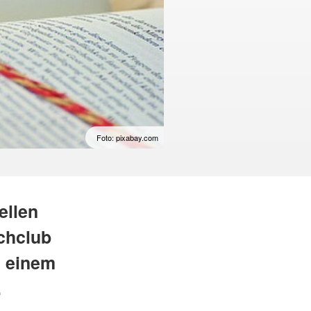
Foto: pixabay.com
ellen
chclub
n einem
.