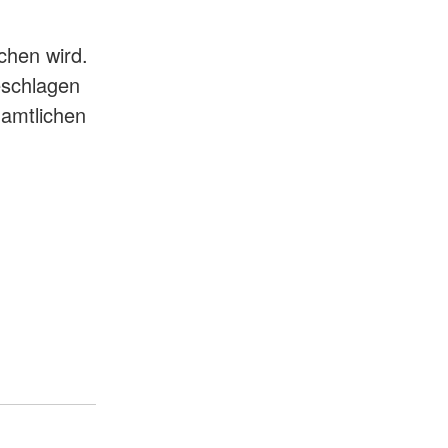
chen wird.
eschlagen
namtlichen