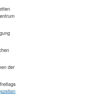
etten
Zentrum
igung
ichen
men der
freitags
szeiten