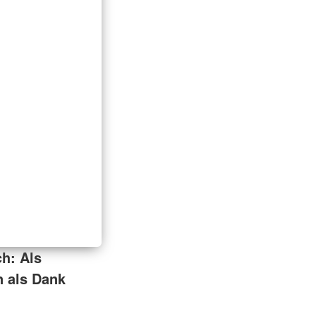
ch:
Als
n als Dank