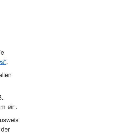
ie
ws"
.
llen
B.
m ein.
ausweis
 der