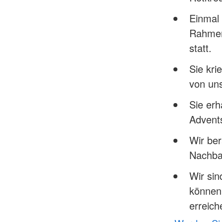
Einmal 
Rahmen 
statt.
Sie kri
von un
Sie erh
Advent
Wir be
Nachbar
Wir sin
können 
erreich