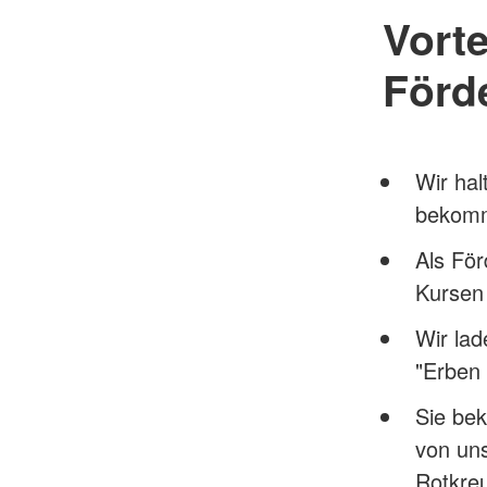
Vorte
Förde
Wir hal
bekomm
Als För
Kursen
Wir lad
"Erben
Sie bek
von uns
Rotkreu