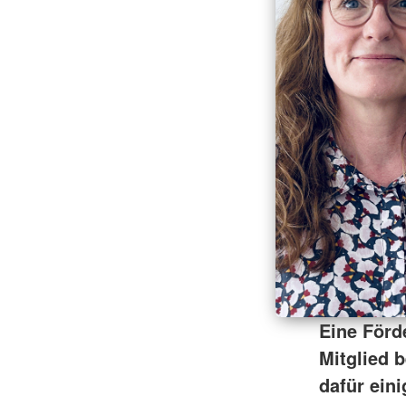
Eine Förd
Mitglied 
dafür eini