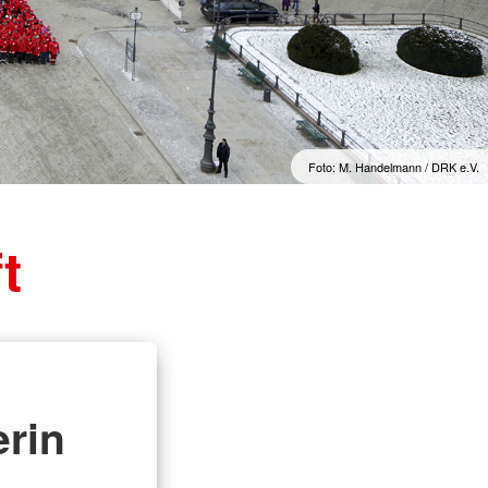
Foto: M. Handelmann / DRK e.V.
t
rin