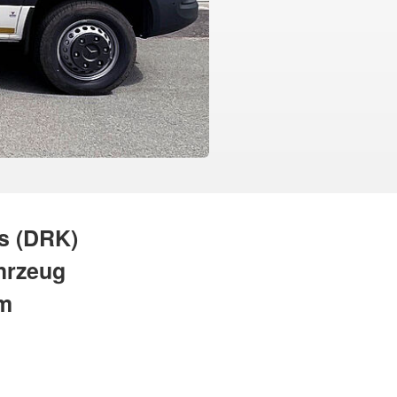
s (DRK)
hrzeug
im