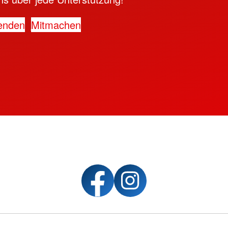
enden
Mitmachen