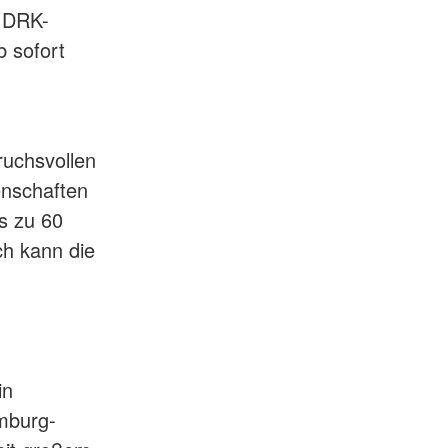
m DRK-
 sofort
ruchsvollen
enschaften
s zu 60
h kann die
in
mburg-