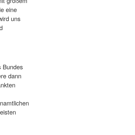
mit großem
ie eine
wird uns
d
es Bundes
ere dann
ankten
enamtlichen
eisten