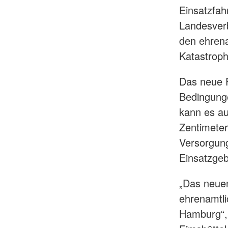
Einsatzfah
Landesver
den ehrena
Katastroph
Das neue F
Bedingung
kann es au
Zentimeter
Versorgung
Einsatzgeb
„Das neuen
ehrenamtli
Hamburg“, 