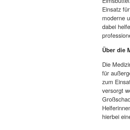
Eimsbüttel
Einsatz fü
moderne un
dabei helf
professione
Über die 
Die Medizi
für außer
zum Einsat
versorgt w
Großschade
Helferinne
hierbei ei