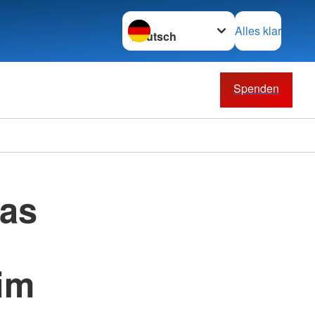
Sprache wechseln zu
Alles klar
Spenden
das
im