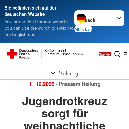
Sie befinden sich auf der
Sprache wechseln zu
deutschen Website
You are on the German website,
you can use the switch to switch to
Alles klar
the English one
Kreisverband
Spenden
Hamburg-Eimsbüttel e.V.
Meldung
11.12.2025
· Pressemitteilung
Jugendrotkreuz
sorgt für
weihnachtliche